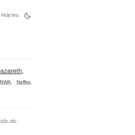
Hrát hru
azareth
NWA
Neffex
víře, věc
.