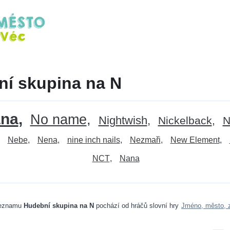
í skupina na N
ana
No name
Nightwish
Nickelback
N
Nebe
Nena
nine inch nails
Nezmaři
New Element
NCT
Nana
seznamu
Hudební skupina na N
pochází od hráčů slovní hry
Jméno, město, z