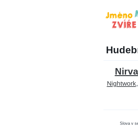
Hudebn
Nirv
Nightwork
Slova v 