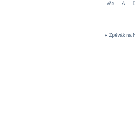
vše
A
«
Zpěvák na 