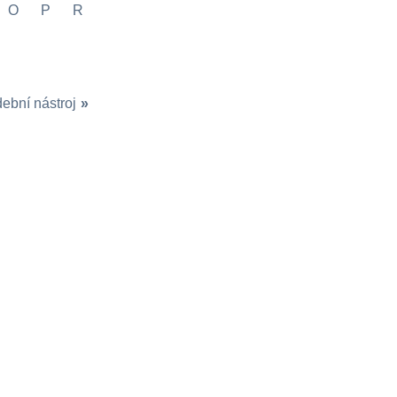
O
P
R
ební nástroj
»