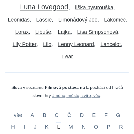
Luna Lovegood
liška bystrouška
Leonidas
Lassie
Limonádový Joe
Lakomec
Lorax
Libuše
Lajka
Lisa Simpsonová
Lily Potter
Lilo
Lenny Leonard
Lancelot
Lear
Slova v seznamu
Filmová postava na L
pochází od hráčů
slovní hry
Jméno, město, zvíře, věc
.
vše
A
B
C
Č
D
E
F
G
H
I
J
K
L
M
N
O
P
R