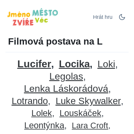
Hrát hru
Filmová postava na L
Lucifer
Locika
Loki
Legolas
Lenka Láskorádová
Lotrando
Luke Skywalker
Lolek
Louskáček
Leontýnka
Lara Croft