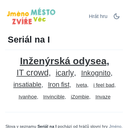
Hrát hru
Seriál na I
Inženýrská odysea
IT crowd
icarly
Inkognito
insatiable
Iron fist
Iveta
i feel bad
Ivanhoe
Invincible
iZombie
Invaze
Slova v seznamu
Seriál na I
pochází od hráčů slovní hry
Jméno,