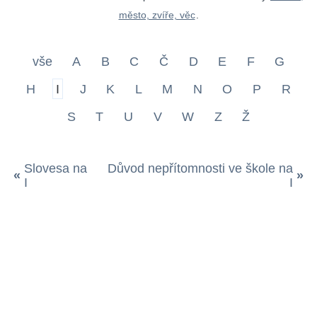
město, zvíře, věc
.
vše
A
B
C
Č
D
E
F
G
H
I
J
K
L
M
N
O
P
R
S
T
U
V
W
Z
Ž
Slovesa na
Důvod nepřítomnosti ve škole na
«
»
I
I