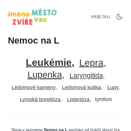
Hrát hru
Nemoc na L
Leukémie
Lepra
Lupenka
Laryngitida
Ledvinové kameny
Ledvinová kolika
Lupy
Lymská borelióza
Listerióza
lymfom
Slova v seznamu
Nemoc na L
pochází od hráčů slovní hry