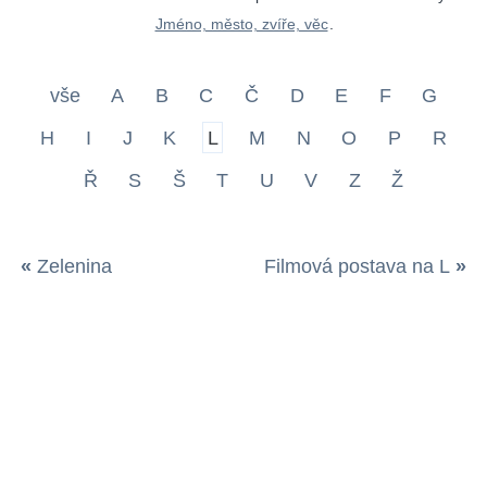
Jméno, město, zvíře, věc
.
vše
A
B
C
Č
D
E
F
G
H
I
J
K
L
M
N
O
P
R
Ř
S
Š
T
U
V
Z
Ž
«
Zelenina
Filmová postava na L
»