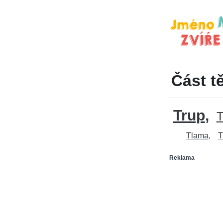
Část t
Trup
Tlama
T
Reklama