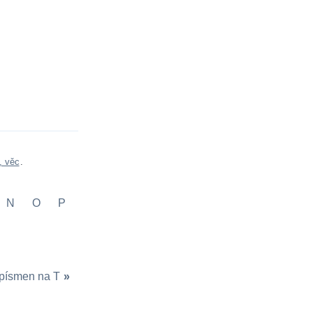
, věc
.
N
O
P
 písmen na T
»