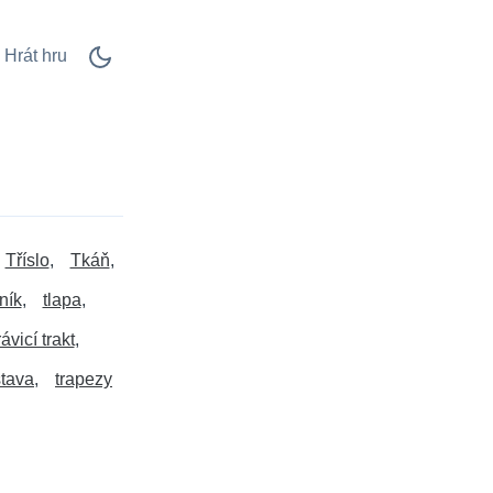
Hrát hru
Tříslo
Tkáň
ník
tlapa
rávicí trakt
stava
trapezy