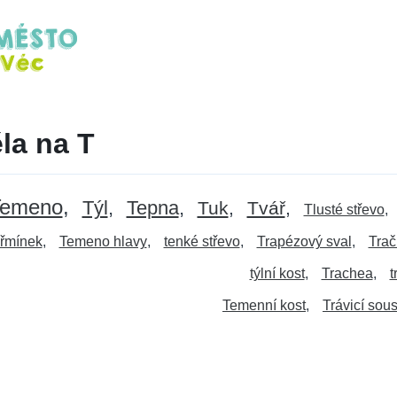
ěla na T
Temeno
Týl
Tepna
Tuk
Tvář
Tlusté střevo
řmínek
Temeno hlavy
tenké střevo
Trapézový sval
Trač
týlní kost
Trachea
t
Temenní kost
Trávicí sou