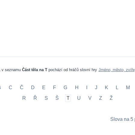
a v seznamu
Část těla na T
pochází od hráčů slovní hry
Jméno, město, zvíře
B
C
Č
D
E
F
G
H
I
J
K
L
M
R
Ř
S
Š
T
U
V
Z
Ž
Slova na 5