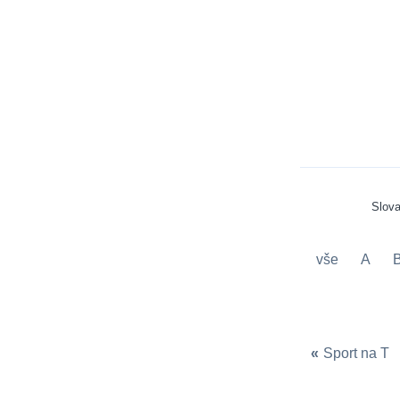
Slov
vše
A
«
Sport na T