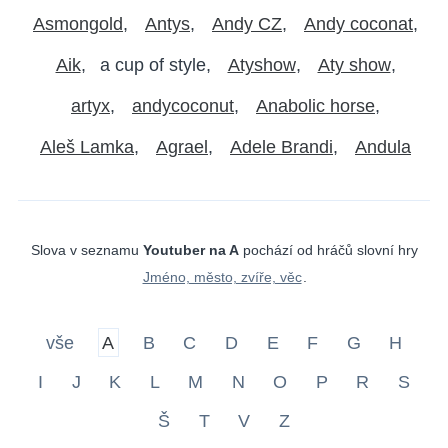
Asmongold
Antys
Andy CZ
Andy coconat
Aik
a cup of style
Atyshow
Aty show
artyx
andycoconut
Anabolic horse
Aleš Lamka
Agrael
Adele Brandi
Andula
Slova v seznamu
Youtuber na A
pochází od hráčů slovní hry
Jméno, město, zvíře, věc
.
vše
A
B
C
D
E
F
G
H
I
J
K
L
M
N
O
P
R
S
Š
T
V
Z