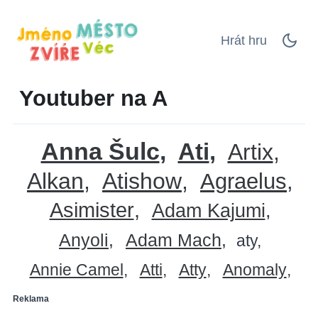
Hrát hru
Youtuber na A
Anna Šulc
Ati
Artix
Alkan
Atishow
Agraelus
Asimister
Adam Kajumi
Anyoli
Adam Mach
aty
Annie Camel
Atti
Atty
Anomaly
Reklama