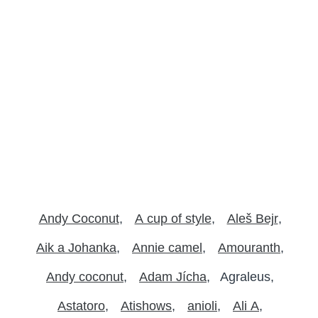
Andy Coconut
A cup of style
Aleš Bejr
Aik a Johanka
Annie camel
Amouranth
Andy coconut
Adam Jícha
Agraleus
Astatoro
Atishows
anioli
Ali A