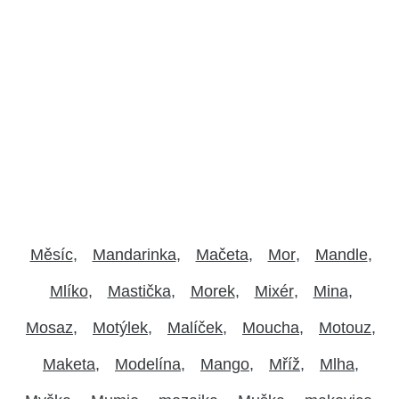
Měsíc
Mandarinka
Mačeta
Mor
Mandle
Mlíko
Mastička
Morek
Mixér
Mina
Mosaz
Motýlek
Malíček
Moucha
Motouz
Maketa
Modelína
Mango
Mříž
Mlha