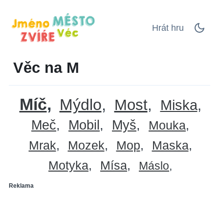
Hrát hru
Věc na M
Míč
Mýdlo
Most
Miska
Meč
Mobil
Myš
Mouka
Mrak
Mozek
Mop
Maska
Motyka
Mísa
Máslo
Reklama