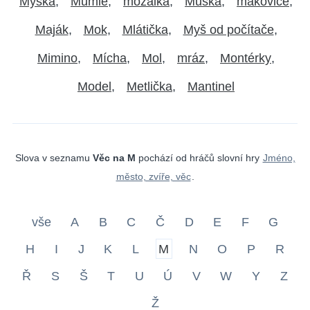
Myška
Mumie
mozaika
Muška
makovice
Maják
Mok
Mlátička
Myš od počítače
Mimino
Mícha
Mol
mráz
Montérky
Model
Metlička
Mantinel
Slova v seznamu
Věc na M
pochází od hráčů slovní hry
Jméno,
město, zvíře, věc
.
vše
A
B
C
Č
D
E
F
G
H
I
J
K
L
M
N
O
P
R
Ř
S
Š
T
U
Ú
V
W
Y
Z
Ž