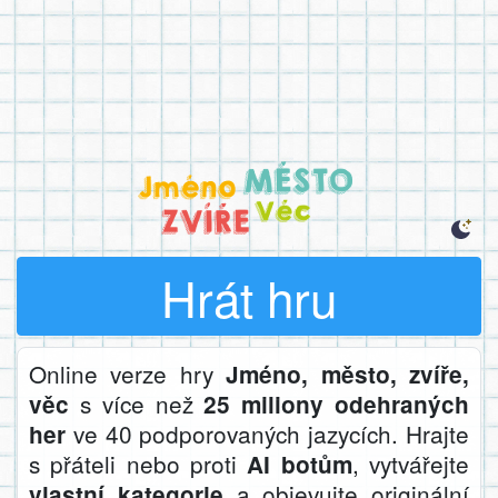
Hrát hru
Online verze hry
Jméno, město, zvíře,
s více než
věc
25 miliony odehraných
ve 40 podporovaných jazycích. Hrajte
her
s přáteli nebo proti
, vytvářejte
AI botům
a objevujte originální
vlastní kategorie