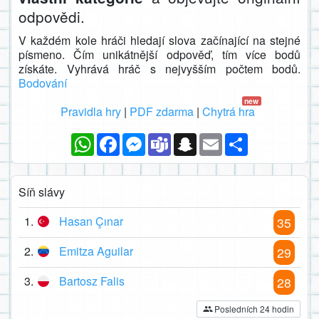
odpovědi.
V každém kole hráči hledají slova začínající na stejné
písmeno. Čím unikátnější odpověď, tím více bodů
získáte. Vyhrává hráč s nejvyšším počtem bodů.
Bodování
new
Pravidla hry
|
PDF zdarma
|
Chytrá hra
WhatsApp
Facebook
Messenger
Teams
Snapchat
Email
Sdílet
Síň slávy
1.
Hasan Çınar
35
2.
Emitza Aguilar
29
3.
Bartosz Falis
28
Posledních 24 hodin